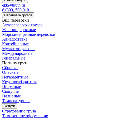
Екатеринбург
ekb@tkuth.ru
8 (800) 500 9101
Перевозка грузов
Вид перевозки
Автоперевозки грузов
Железнодорожные
Морские и речные перевозки
Авиадоставка
Контейнерные
Мультимодальные
Международные
Генеральные
По типу груза
Сборные
Опасные
Негабаритные
Крупногабаритные
Попутные
Сыпучие
Наливные
Температурные
Услуги
Страхование груза
Таможенное оформление