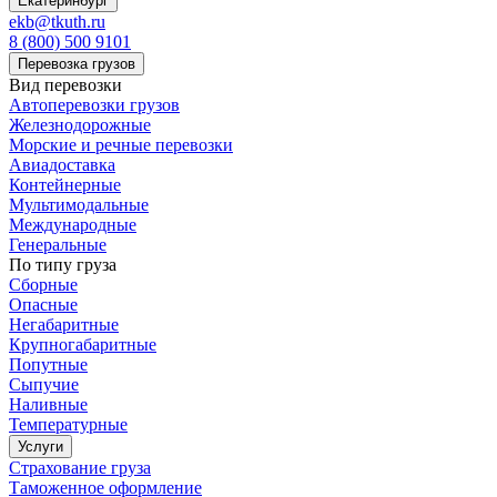
Екатеринбург
ekb@tkuth.ru
8 (800) 500 9101
Перевозка грузов
Вид перевозки
Автоперевозки грузов
Железнодорожные
Морские и речные перевозки
Авиадоставка
Контейнерные
Мультимодальные
Международные
Генеральные
По типу груза
Сборные
Опасные
Негабаритные
Крупногабаритные
Попутные
Сыпучие
Наливные
Температурные
Услуги
Страхование груза
Таможенное оформление