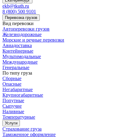
Екатеринбург
ekb@tkuth.ru
8 (800) 500 9101
Перевозка грузов
Вид перевозки
Автоперевозки грузов
Железнодорожные
Морские и речные перевозки
Авиадоставка
Контейнерные
Мультимодальные
Международные
Генеральные
По типу груза
Сборные
Опасные
Негабаритные
Крупногабаритные
Попутные
Сыпучие
Наливные
Температурные
Услуги
Страхование груза
Таможенное оформление