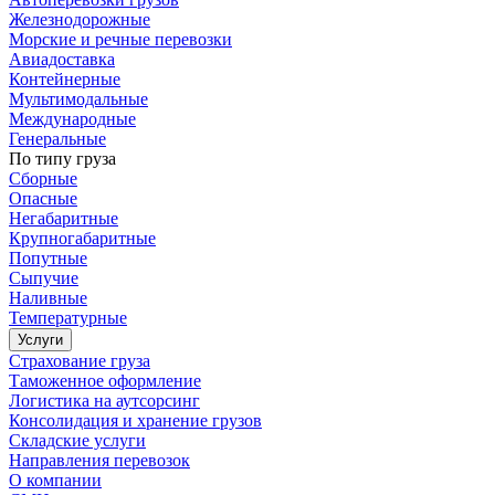
Железнодорожные
Морские и речные перевозки
Авиадоставка
Контейнерные
Мультимодальные
Международные
Генеральные
По типу груза
Сборные
Опасные
Негабаритные
Крупногабаритные
Попутные
Сыпучие
Наливные
Температурные
Услуги
Страхование груза
Таможенное оформление
Логистика на аутсорсинг
Консолидация и хранение грузов
Складские услуги
Направления перевозок
О компании