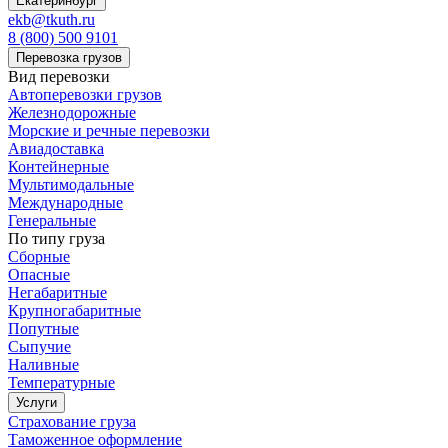
Екатеринбург
ekb@tkuth.ru
8 (800) 500 9101
Перевозка грузов
Вид перевозки
Автоперевозки грузов
Железнодорожные
Морские и речные перевозки
Авиадоставка
Контейнерные
Мультимодальные
Международные
Генеральные
По типу груза
Сборные
Опасные
Негабаритные
Крупногабаритные
Попутные
Сыпучие
Наливные
Температурные
Услуги
Страхование груза
Таможенное оформление