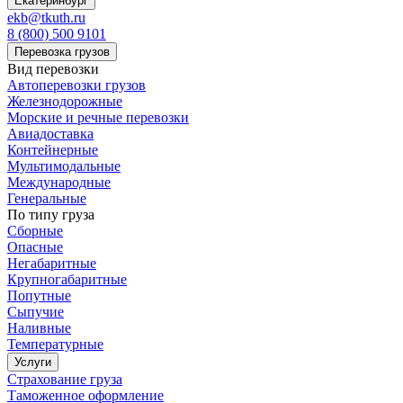
Екатеринбург
ekb@tkuth.ru
8 (800) 500 9101
Перевозка грузов
Вид перевозки
Автоперевозки грузов
Железнодорожные
Морские и речные перевозки
Авиадоставка
Контейнерные
Мультимодальные
Международные
Генеральные
По типу груза
Сборные
Опасные
Негабаритные
Крупногабаритные
Попутные
Сыпучие
Наливные
Температурные
Услуги
Страхование груза
Таможенное оформление