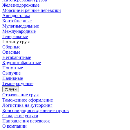
Железнодорожные
Морские и речные перевозки
Авиадоставка
Контейнерные
Мультимодальные
Международные
Генеральные
По типу груза
Сборные
Опасные
Негабаритные
Крупногабаритные
Попутные
Сыпучие
Наливные
Температурные
Услуги
Страхование груза
Таможенное оформление
Логистика на аутсорсинг
Консолидация и хранение грузов
Складские услуги
Направления перевозок
О компании