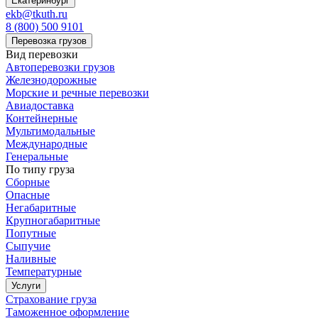
Екатеринбург
ekb@tkuth.ru
8 (800) 500 9101
Перевозка грузов
Вид перевозки
Автоперевозки грузов
Железнодорожные
Морские и речные перевозки
Авиадоставка
Контейнерные
Мультимодальные
Международные
Генеральные
По типу груза
Сборные
Опасные
Негабаритные
Крупногабаритные
Попутные
Сыпучие
Наливные
Температурные
Услуги
Страхование груза
Таможенное оформление