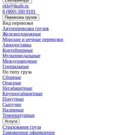
Екатеринбург
ekb@tkuth.ru
8 (800) 500 9101
Перевозка грузов
Вид перевозки
Автоперевозки грузов
Железнодорожные
Морские и речные перевозки
Авиадоставка
Контейнерные
Мультимодальные
Международные
Генеральные
По типу груза
Сборные
Опасные
Негабаритные
Крупногабаритные
Попутные
Сыпучие
Наливные
Температурные
Услуги
Страхование груза
Таможенное оформление