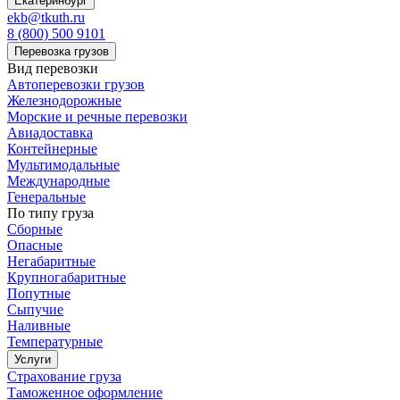
Екатеринбург
ekb@tkuth.ru
8 (800) 500 9101
Перевозка грузов
Вид перевозки
Автоперевозки грузов
Железнодорожные
Морские и речные перевозки
Авиадоставка
Контейнерные
Мультимодальные
Международные
Генеральные
По типу груза
Сборные
Опасные
Негабаритные
Крупногабаритные
Попутные
Сыпучие
Наливные
Температурные
Услуги
Страхование груза
Таможенное оформление