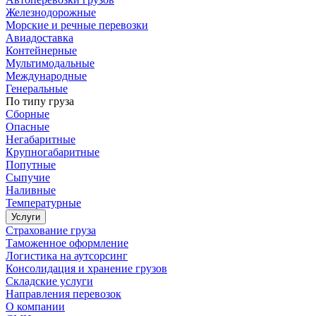
Железнодорожные
Морские и речные перевозки
Авиадоставка
Контейнерные
Мультимодальные
Международные
Генеральные
По типу груза
Сборные
Опасные
Негабаритные
Крупногабаритные
Попутные
Сыпучие
Наливные
Температурные
Услуги
Страхование груза
Таможенное оформление
Логистика на аутсорсинг
Консолидация и хранение грузов
Складские услуги
Направления перевозок
О компании