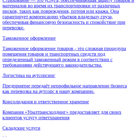
Страхование — это услуга, обеспечивающая защиту товаров и
материалов во время их транспортировки от различных
рисков, таких как повреждения, потеря или кража. Она
гарантирует компенсацию убытков владельцу груза,
обеспечивая финансовую безопасность и спокойствие при
перевозке.
Таможенное оформление
Таможенное оформление товаров - это сложная процедура
помещения товаров и транспортных средств под
определенный таможенный режим в соответствии с
требованиями действующего законодательства.
Логистика на аутсорсинг
Предприятие передаёт непрофильное направление бизнеса
как перевозка на аутсорс в нашу компанию.
Консолидация и ответственное хранение
Компания «Уралтрансхолдинг» предоставляет для своих
клиентов услугу ответхранения
Складские услуги