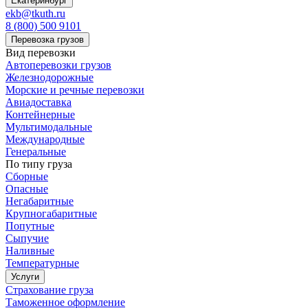
Екатеринбург
ekb@tkuth.ru
8 (800) 500 9101
Перевозка грузов
Вид перевозки
Автоперевозки грузов
Железнодорожные
Морские и речные перевозки
Авиадоставка
Контейнерные
Мультимодальные
Международные
Генеральные
По типу груза
Сборные
Опасные
Негабаритные
Крупногабаритные
Попутные
Сыпучие
Наливные
Температурные
Услуги
Страхование груза
Таможенное оформление