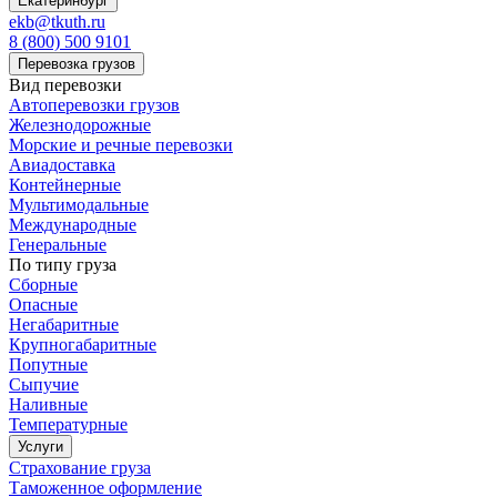
Екатеринбург
ekb@tkuth.ru
8 (800) 500 9101
Перевозка грузов
Вид перевозки
Автоперевозки грузов
Железнодорожные
Морские и речные перевозки
Авиадоставка
Контейнерные
Мультимодальные
Международные
Генеральные
По типу груза
Сборные
Опасные
Негабаритные
Крупногабаритные
Попутные
Сыпучие
Наливные
Температурные
Услуги
Страхование груза
Таможенное оформление