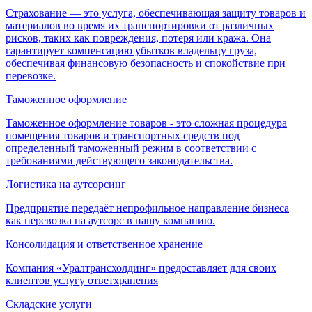
Страхование — это услуга, обеспечивающая защиту товаров и
материалов во время их транспортировки от различных
рисков, таких как повреждения, потеря или кража. Она
гарантирует компенсацию убытков владельцу груза,
обеспечивая финансовую безопасность и спокойствие при
перевозке.
Таможенное оформление
Таможенное оформление товаров - это сложная процедура
помещения товаров и транспортных средств под
определенный таможенный режим в соответствии с
требованиями действующего законодательства.
Логистика на аутсорсинг
Предприятие передаёт непрофильное направление бизнеса
как перевозка на аутсорс в нашу компанию.
Консолидация и ответственное хранение
Компания «Уралтрансхолдинг» предоставляет для своих
клиентов услугу ответхранения
Складские услуги