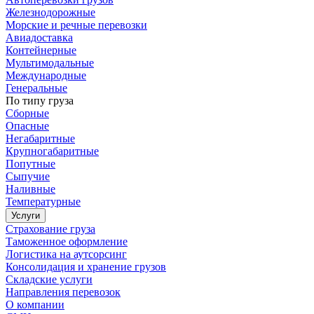
Железнодорожные
Морские и речные перевозки
Авиадоставка
Контейнерные
Мультимодальные
Международные
Генеральные
По типу груза
Сборные
Опасные
Негабаритные
Крупногабаритные
Попутные
Сыпучие
Наливные
Температурные
Услуги
Страхование груза
Таможенное оформление
Логистика на аутсорсинг
Консолидация и хранение грузов
Складские услуги
Направления перевозок
О компании