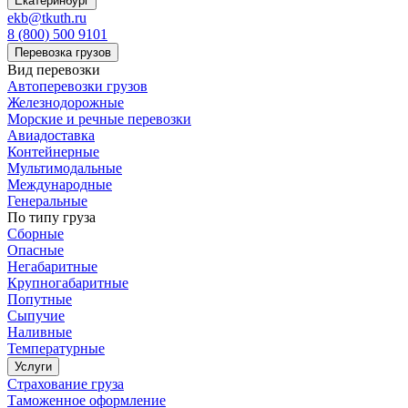
Екатеринбург
ekb@tkuth.ru
8 (800) 500 9101
Перевозка грузов
Вид перевозки
Автоперевозки грузов
Железнодорожные
Морские и речные перевозки
Авиадоставка
Контейнерные
Мультимодальные
Международные
Генеральные
По типу груза
Сборные
Опасные
Негабаритные
Крупногабаритные
Попутные
Сыпучие
Наливные
Температурные
Услуги
Страхование груза
Таможенное оформление