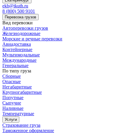
Екатеринбург
ekb@tkuth.ru
8 (800) 500 9101
Перевозка грузов
Вид перевозки
Автоперевозки грузов
Железнодорожные
Морские и речные перевозки
Авиадоставка
Контейнерные
Мультимодальные
Международные
Генеральные
По типу груза
Сборные
Опасные
Негабаритные
Крупногабаритные
Попутные
Сыпучие
Наливные
Температурные
Услуги
Страхование груза
Таможенное оформление