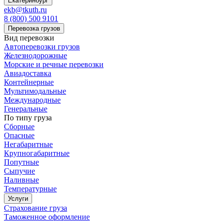
Екатеринбург
ekb@tkuth.ru
8 (800) 500 9101
Перевозка грузов
Вид перевозки
Автоперевозки грузов
Железнодорожные
Морские и речные перевозки
Авиадоставка
Контейнерные
Мультимодальные
Международные
Генеральные
По типу груза
Сборные
Опасные
Негабаритные
Крупногабаритные
Попутные
Сыпучие
Наливные
Температурные
Услуги
Страхование груза
Таможенное оформление