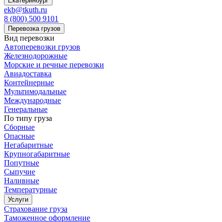
Екатеринбург
ekb@tkuth.ru
8 (800) 500 9101
Перевозка грузов
Вид перевозки
Автоперевозки грузов
Железнодорожные
Морские и речные перевозки
Авиадоставка
Контейнерные
Мультимодальные
Международные
Генеральные
По типу груза
Сборные
Опасные
Негабаритные
Крупногабаритные
Попутные
Сыпучие
Наливные
Температурные
Услуги
Страхование груза
Таможенное оформление