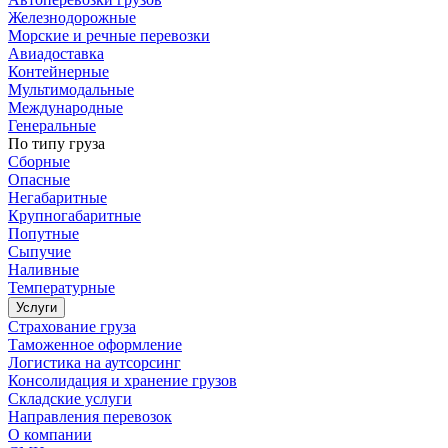
Железнодорожные
Морские и речные перевозки
Авиадоставка
Контейнерные
Мультимодальные
Международные
Генеральные
По типу груза
Сборные
Опасные
Негабаритные
Крупногабаритные
Попутные
Сыпучие
Наливные
Температурные
Услуги
Страхование груза
Таможенное оформление
Логистика на аутсорсинг
Консолидация и хранение грузов
Складские услуги
Направления перевозок
О компании