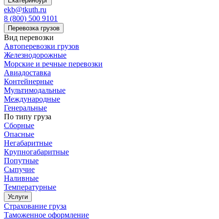
Екатеринбург
ekb@tkuth.ru
8 (800) 500 9101
Перевозка грузов
Вид перевозки
Автоперевозки грузов
Железнодорожные
Морские и речные перевозки
Авиадоставка
Контейнерные
Мультимодальные
Международные
Генеральные
По типу груза
Сборные
Опасные
Негабаритные
Крупногабаритные
Попутные
Сыпучие
Наливные
Температурные
Услуги
Страхование груза
Таможенное оформление