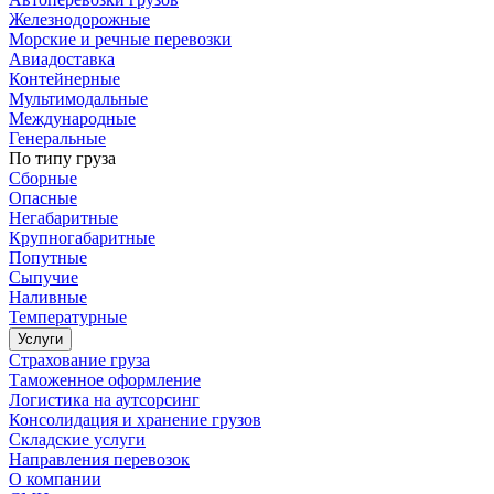
Железнодорожные
Морские и речные перевозки
Авиадоставка
Контейнерные
Мультимодальные
Международные
Генеральные
По типу груза
Сборные
Опасные
Негабаритные
Крупногабаритные
Попутные
Сыпучие
Наливные
Температурные
Услуги
Страхование груза
Таможенное оформление
Логистика на аутсорсинг
Консолидация и хранение грузов
Складские услуги
Направления перевозок
О компании