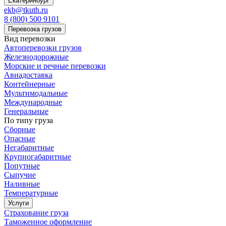
Екатеринбург
ekb@tkuth.ru
8 (800) 500 9101
Перевозка грузов
Вид перевозки
Автоперевозки грузов
Железнодорожные
Морские и речные перевозки
Авиадоставка
Контейнерные
Мультимодальные
Международные
Генеральные
По типу груза
Сборные
Опасные
Негабаритные
Крупногабаритные
Попутные
Сыпучие
Наливные
Температурные
Услуги
Страхование груза
Таможенное оформление