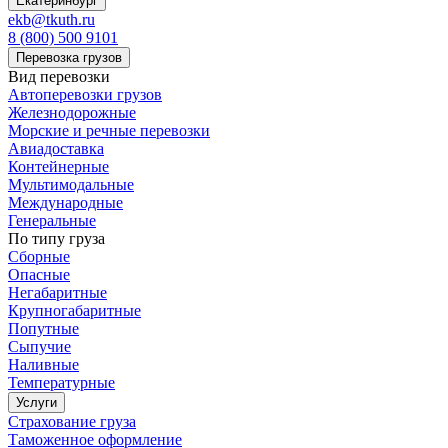
Екатеринбург
ekb@tkuth.ru
8 (800) 500 9101
Перевозка грузов
Вид перевозки
Автоперевозки грузов
Железнодорожные
Морские и речные перевозки
Авиадоставка
Контейнерные
Мультимодальные
Международные
Генеральные
По типу груза
Сборные
Опасные
Негабаритные
Крупногабаритные
Попутные
Сыпучие
Наливные
Температурные
Услуги
Страхование груза
Таможенное оформление