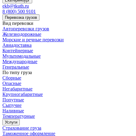
Екатеринбург
ekb@tkuth.ru
8 (800) 500 9101
Перевозка грузов
Вид перевозки
Автоперевозки грузов
Железнодорожные
Морские и речные перевозки
Авиадоставка
Контейнерные
Мультимодальные
Международные
Генеральные
По типу груза
Сборные
Опасные
Негабаритные
Крупногабаритные
Попутные
Сыпучие
Наливные
Температурные
Услуги
Страхование груза
Таможенное оформление