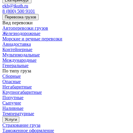
Екатеринбург
ekb@tkuth.ru
8 (800) 500 9101
Перевозка грузов
Вид перевозки
Автоперевозки грузов
Железнодорожные
Морские и речные перевозки
Авиадоставка
Контейнерные
Мультимодальные
Международные
Генеральные
По типу груза
Сборные
Опасные
Негабаритные
Крупногабаритные
Попутные
Сыпучие
Наливные
Температурные
Услуги
Страхование груза
Таможенное оформление