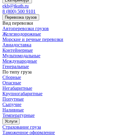
Екатеринбург
ekb@tkuth.ru
8 (800) 500 9101
Перевозка грузов
Вид перевозки
Автоперевозки грузов
Железнодорожные
Морские и речные перевозки
Авиадоставка
Контейнерные
Мультимодальные
Международные
Генеральные
По типу груза
Сборные
Опасные
Негабаритные
Крупногабаритные
Попутные
Сыпучие
Наливные
Температурные
Услуги
Страхование груза
Таможенное оформление