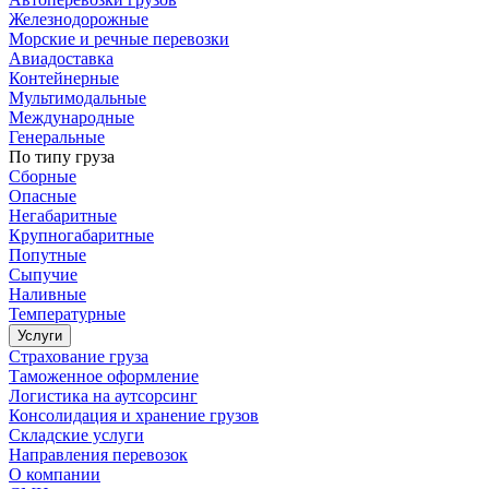
Железнодорожные
Морские и речные перевозки
Авиадоставка
Контейнерные
Мультимодальные
Международные
Генеральные
По типу груза
Сборные
Опасные
Негабаритные
Крупногабаритные
Попутные
Сыпучие
Наливные
Температурные
Услуги
Страхование груза
Таможенное оформление
Логистика на аутсорсинг
Консолидация и хранение грузов
Складские услуги
Направления перевозок
О компании