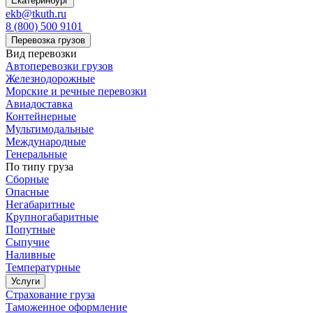
Екатеринбург
ekb@tkuth.ru
8 (800) 500 9101
Перевозка грузов
Вид перевозки
Автоперевозки грузов
Железнодорожные
Морские и речные перевозки
Авиадоставка
Контейнерные
Мультимодальные
Международные
Генеральные
По типу груза
Сборные
Опасные
Негабаритные
Крупногабаритные
Попутные
Сыпучие
Наливные
Температурные
Услуги
Страхование груза
Таможенное оформление