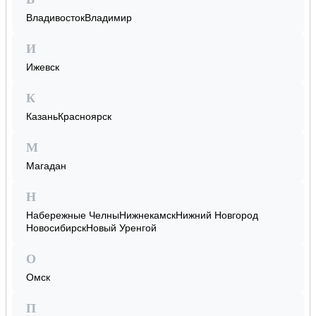
Владивосток
Владимир
И
Ижевск
К
Казань
Красноярск
М
Магадан
Н
Набережные Челны
Нижнекамск
Нижний Новгород
Новосибирск
Новый Уренгой
О
Омск
П