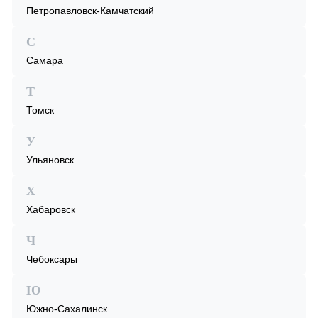
Петропавловск-Камчатский
С
Самара
Т
Томск
У
Ульяновск
Х
Хабаровск
Ч
Чебоксары
Ю
Южно-Сахалинск